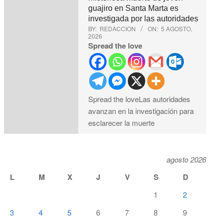
guajiro en Santa Marta es
investigada por las autoridades
BY:
REDACCION
ON:
5 AGOSTO,
2026
Spread the love
Spread the loveLas autoridades
avanzan en la investigación para
esclarecer la muerte
agosto 2026
L
M
X
J
V
S
D
1
2
3
4
5
6
7
8
9