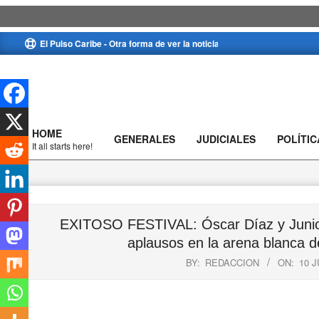
Skip
El Pulso Caribe - Otra forma de ver la noticia
to
content
HOME
GENERALES
JUDICIALES
POLÍTIC
Primary
It all starts here!
Navigation
Menu
EXITOSO FESTIVAL: Óscar Díaz y Junior La
aplausos en la arena blanca d
BY:
REDACCION
ON:
10 J