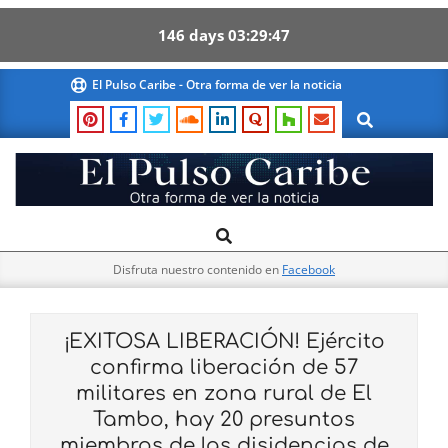
146
days
03
29
47
Skip
El Pulso Caribe - Otra forma de ver la noticia
to
Search
content
El
Search
Primary
Pulso
Navigation
Caribe
Disfruta nuestro contenido en
Facebook
Menu
¡EXITOSA LIBERACIÓN! Ejército
confirma liberación de 57
militares en zona rural de El
Tambo, hay 20 presuntos
miembros de las disidencias de