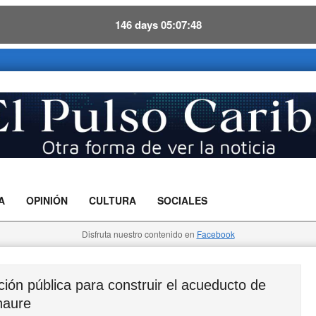
146
days
05
07
47
A
OPINIÓN
CULTURA
SOCIALES
Disfruta nuestro contenido en
Facebook
n pública para construir el acueducto de
aure