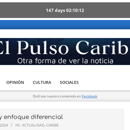
147
days
02
10
11
be - Otra forma de ver la noticia
OPINIÓN
CULTURA
SOCIALES
Disfruta nuestro contenido en
Facebook
y enfoque diferencial
 2024
IN:
ACTUALIDAD
,
CARIBE