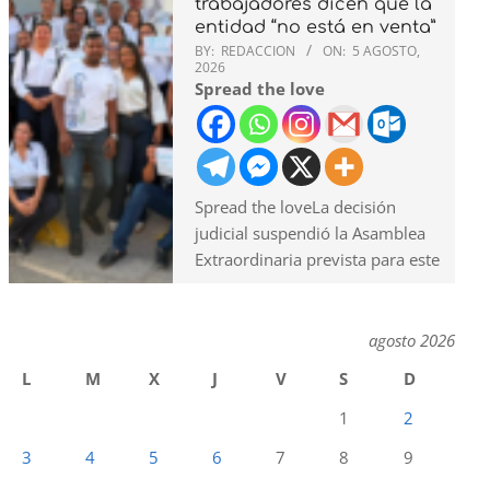
trabajadores dicen que la
entidad “no está en venta”
BY:
REDACCION
ON:
5 AGOSTO,
2026
Spread the love
Spread the loveLa decisión
judicial suspendió la Asamblea
Extraordinaria prevista para este
agosto 2026
L
M
X
J
V
S
D
1
2
3
4
5
6
7
8
9