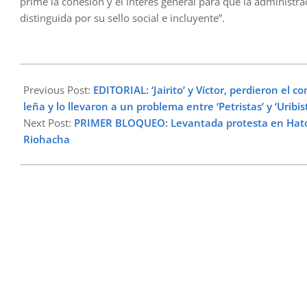
prime la cohesión y el interés general para que la administ
distinguida por su sello social e incluyente”.
2024-
01-
Previous Post:
EDITORIAL: ‘Jairito’ y Víctor, perdieron el c
04
leña y lo llevaron a un problema entre ‘Petristas’ y ‘Urib
Next Post:
PRIMER BLOQUEO: Levantada protesta en Hato
Riohacha