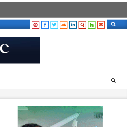
Search
Search