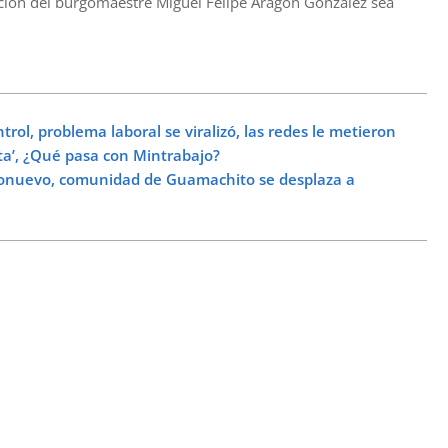
ración del burgomaestre Miguel Felipe Aragón González sea
ontrol, problema laboral se viralizó, las redes le metieron
ista’, ¿Qué pasa con Mintrabajo?
nuevo, comunidad de Guamachito se desplaza a