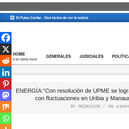
Skip
El Pulso Caribe - Otra forma de ver la noticia
to
content
HOME
GENERALES
JUDICIALES
POLÍTIC
Primary
It all starts here!
Navigation
Menu
ENERGÍA:”Con resolución de UPME se logra 
con fluctuaciones en Uribia y Manau
BY:
REDACCION
ON:
6 NOV