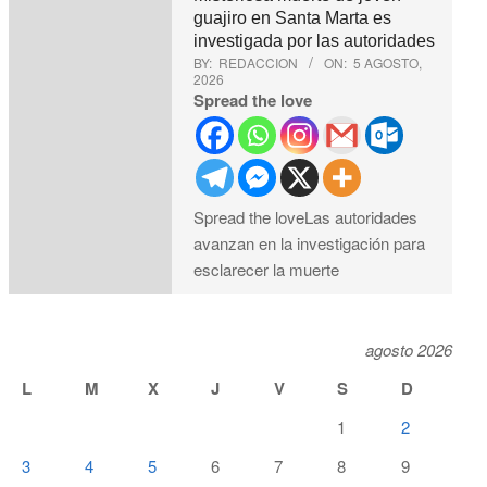
guajiro en Santa Marta es
investigada por las autoridades
BY:
REDACCION
ON:
5 AGOSTO,
2026
Spread the love
Spread the loveLas autoridades
avanzan en la investigación para
esclarecer la muerte
agosto 2026
L
M
X
J
V
S
D
1
2
3
4
5
6
7
8
9