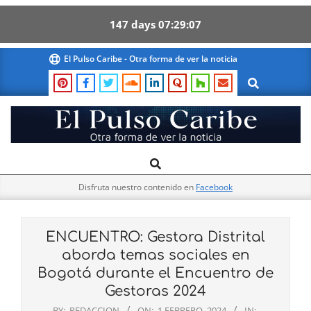
147
days
07
29
07
Skip
El Pulso Caribe - Otra forma de ver la noticia
to
Search
content
El
Search
Primary
Pulso
Navigation
Caribe
Disfruta nuestro contenido en
Facebook
Menu
ENCUENTRO: Gestora Distrital
aborda temas sociales en
Bogotá durante el Encuentro de
Gestoras 2024
BY:
REDACCION
ON:
1 FEBRERO, 2024
IN: