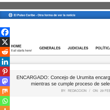
Skip
El Pulso Caribe - Otra forma de ver la noticia
to
content
HOME
GENERALES
JUDICIALES
POLÍTIC
Primary
It all starts here!
Navigation
Menu
ENCARGADO: Concejo de Urumita encargó 
mientras se cumple proceso de selec
BY:
REDACCION
ON:
29 FE