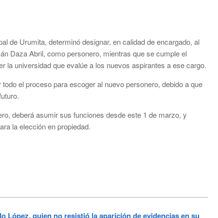
pal de Urumita, determinó designar, en calidad de encargado, al
án Daza Abril, como personero, mientras que se cumple el
 la universidad que evalúe a los nuevos aspirantes a ese cargo.
 todo el proceso para escoger al nuevo personero, debido a que
uturo.
ero, deberá asumir sus funciones desde este 1 de marzo, y
para la elección en propiedad.
López, quien no resistió la aparición de evidencias en su