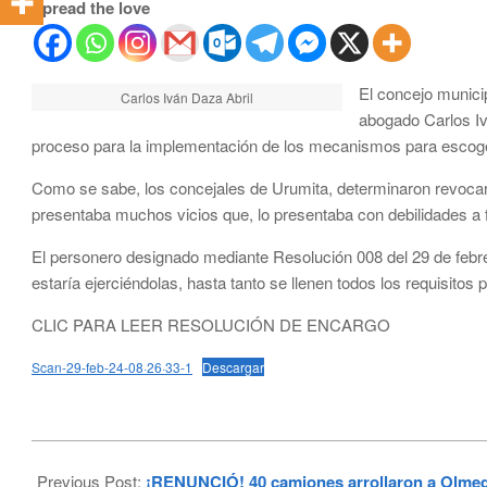
Spread the love
El concejo munici
Carlos Iván Daza Abril
abogado Carlos Iv
proceso para la implementación de los mecanismos para escoger
Como se sabe, los concejales de Urumita, determinaron revocar
presentaba muchos vicios que, lo presentaba con debilidades a f
El personero designado mediante Resolución 008 del 29 de febr
estaría ejerciéndolas, hasta tanto se llenen todos los requisitos 
CLIC PARA LEER RESOLUCIÓN DE ENCARGO
Scan-29-feb-24-08·26·33-1
Descargar
2024-
02-
Previous Post:
¡RENUNCIÓ! 40 camiones arrollaron a Olmedo 