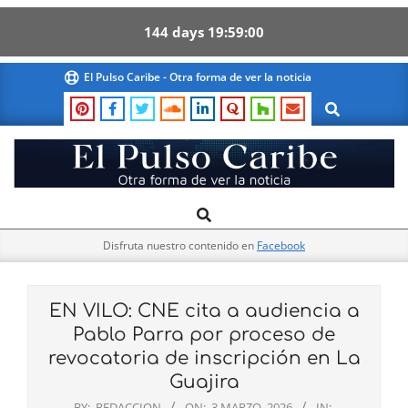
144
days
19
58
59
Skip
El Pulso Caribe - Otra forma de ver la noticia
to
Search
content
El
Search
Primary
Pulso
Navigation
Caribe
Disfruta nuestro contenido en
Facebook
Menu
EN VILO: CNE cita a audiencia a
Pablo Parra por proceso de
revocatoria de inscripción en La
Guajira
BY:
REDACCION
ON:
3 MARZO, 2026
IN: