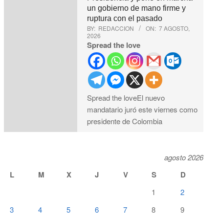
un gobierno de mano firme y
ruptura con el pasado
BY:
REDACCION
ON:
7 AGOSTO,
2026
Spread the love
Spread the loveEl nuevo
mandatario juró este viernes como
presidente de Colombia
agosto 2026
L
M
X
J
V
S
D
1
2
3
4
5
6
7
8
9