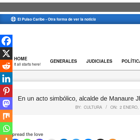
Skip
El Pulso Caribe - Otra forma de ver la noticia
to
content
HOME
GENERALES
JUDICIALES
POLÍTIC
Primary
It all starts here!
Navigation
Menu
En un acto simbólico, alcalde de Manaure 
BY:
CULTURA
ON:
2 ENERO, 
Spread the love