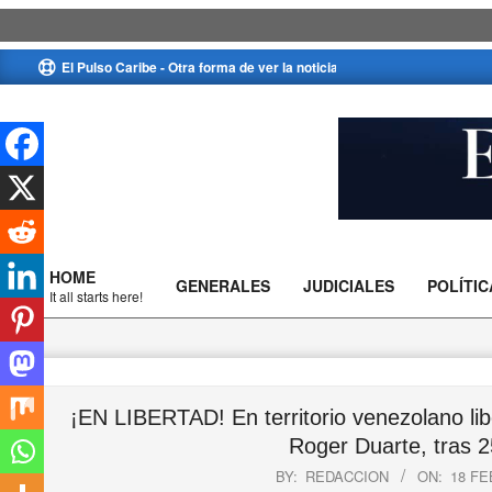
Skip
El Pulso Caribe - Otra forma de ver la noticia
to
content
El
Pulso
HOME
GENERALES
JUDICIALES
POLÍTIC
Caribe
Primary
It all starts here!
Navigation
Menu
¡EN LIBERTAD! En territorio venezolano lib
Roger Duarte, tras 2
BY:
REDACCION
ON:
18 FE