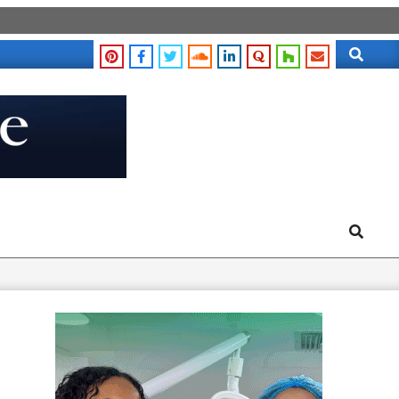
Search
Search