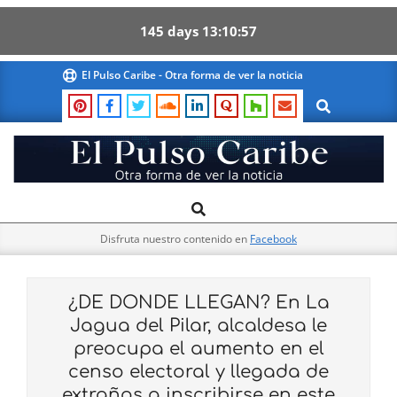
145
days
13
10
57
Skip
El Pulso Caribe - Otra forma de ver la noticia
to
Search
content
El
Search
Primary
Pulso
Navigation
Caribe
Disfruta nuestro contenido en
Facebook
Menu
¿DE DONDE LLEGAN? En La
Jagua del Pilar, alcaldesa le
preocupa el aumento en el
censo electoral y llegada de
extraños a inscribirse en este