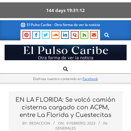
144
days
19
31
12
Skip
El Pulso Caribe - Otra forma de ver la noticia
to
Search
content
El
Search
Primary
Pulso
Navigation
Caribe
Disfruta nuestro contenido en
Facebook
Menu
EN LA FLORIDA: Se volcó camión
cisterna cargado con ACPM,
entre La Florida y Cuestecitas
BY:
REDACCION
ON:
9 FEBRERO, 2023
IN:
GENERALES