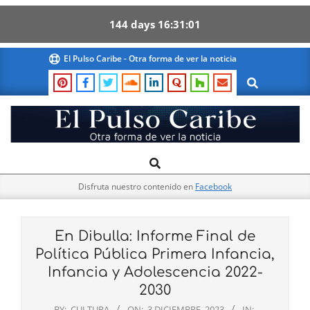
144
days
16
31
00
Skip
El Pulso Caribe - Otra forma de ver la noticia
to
Search
content
El
Search
Primary
Pulso
Navigation
Caribe
Disfruta nuestro contenido en
Facebook
Menu
En Dibulla: Informe Final de
Política Pública Primera Infancia,
Infancia y Adolescencia 2022-
2030
BY:
CULTURA
ON:
3 DICIEMBRE, 2023
IN: