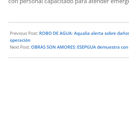
con personal capacitado para atender emergen
2026-
05-
Previous Post:
ROBO DE AGUA: Aqualia alerta sobre daños 
24
operación
Next Post:
OBRAS SON AMORES: ESEPGUA demuestra con re