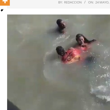
BY:
REDACCION
ON:
24 MAYO,