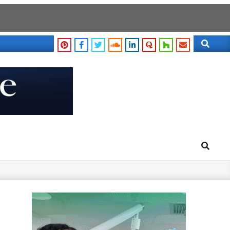
Search
Search