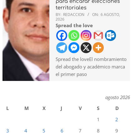
para encarar elecciones
territoriales
BY:
REDACCION
ON:
6 AGOSTO,
2026
Spread the love
Spread the loveEl nombramiento
del abogado y académico marca
el primer paso
agosto 2026
L
M
X
J
V
S
D
1
2
3
4
5
6
7
8
9