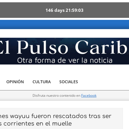
146
days
21
59
02
be - Otra forma de ver la noticia
OPINIÓN
CULTURA
SOCIALES
Disfruta nuestro contenido en
Facebook
s wayuu fueron rescatados tras ser
 corrientes en el muelle