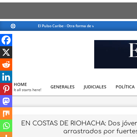
Skip
El Pulso Caribe - Otra forma de ver la noticia
El Pulso Cari
to
content
El
Pulso
HOME
GENERALES
JUDICIALES
Caribe
POLÍTICA
Primary
It all starts here!
Navigation
Menu
EN COSTAS DE RIOHACHA: Dos jóvene
arrastrados por fuertes