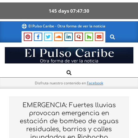
145
days
07
47
29
Skip
El Pulso Caribe - Otra forma de ver la noticia
to
Search
content
El
Search
Primary
Pulso
Navigation
Caribe
Disfruta nuestro contenido en
Facebook
Menu
EMERGENCIA: Fuertes lluvias
provocan emergencia en
estación de bombeo de aguas
residuales, barrios y calles
inundados en Riohacha