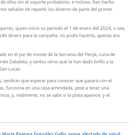
de ellos sin el soporte probatorio, e incluso, han hecho
nes señalan de repartir los dineros de parte del primer
arrez, quien inició su periodo el 1 de enero del 2024, o sea,
cibí dinero para la campaña, no podía hacerlo, apenas era
do en el pie de monte de la Serranía del Perijá, cuna de
do Zabaleta, y tantos otros que la han dado brillo a la
 San Lucas.
es, tendrán que esperar para conocer que pasará con el
cas, funciona en una casa arrendada, pese a tener una
nicia, y, realmente, no se sabe si la plata aparece, y el
María Pastora González Gallo, venía afectada de salud