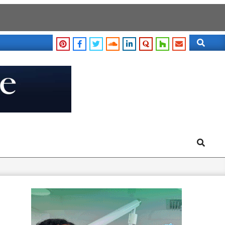
Search
Search