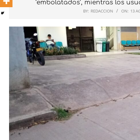
‘embolatados’, mientras los us
BY:
REDACCION
ON:
13 A