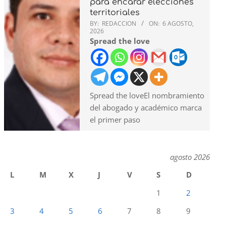
para encarar elecciones
territoriales
BY:
REDACCION
ON:
6 AGOSTO,
2026
Spread the love
Spread the loveEl nombramiento
del abogado y académico marca
el primer paso
agosto 2026
L
M
X
J
V
S
D
1
2
3
4
5
6
7
8
9