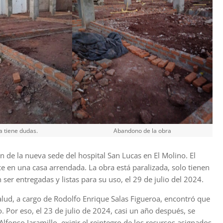
a tiene dudas.
Abandono de la obra
n de la nueva sede del hospital San Lucas en El Molino. El
ce en una casa arrendada. La obra está paralizada, solo tienen
er entregadas y listas para su uso, el 29 de julio del 2024.
 Salud, a cargo de Rodolfo Enrique Salas Figueroa, encontró que
 Por eso, el 23 de julio de 2024, casi un año después, se
lfonso Jaramillo, exigir el reintegro de los recursos asignados