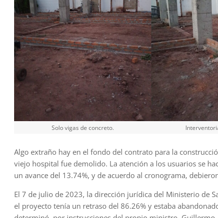
Solo vigas de concreto.
Interventori
Algo extraño hay en el fondo del contrato para la construcció
viejo hospital fue demolido. La atención a los usuarios se ha
un avance del 13.74%, y de acuerdo al cronograma, debieron s
El 7 de julio de 2023, la dirección jurídica del Ministerio de
el proyecto tenía un retraso del 86.26% y estaba abandonado.
determinó, por instrucciones del propio ministro, Guillermo A