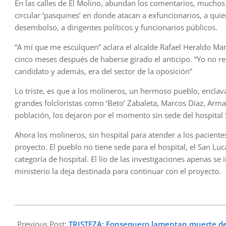
En las calles de El Molino, abundan los comentarios, muchos 
circular ‘pasquines’ en donde atacan a exfuncionarios, a quie
desembolso, a dirigentes políticos y funcionarios públicos.
“A mí que me esculquen” aclara el alcalde Rafael Heraldo Manj
cinco meses después de haberse girado el anticipo. “Yo no re
candidato y además, era del sector de la oposición”
Lo triste, es que a los molineros, un hermoso pueblo, enclava
grandes folcloristas como ‘Beto’ Zabaleta, Marcos Díaz, Arman
población, los dejaron por el momento sin sede del hospital
Ahora los molineros, sin hospital para atender a los pacient
proyecto. El pueblo no tiene sede para el hospital, el San Lu
categoría de hospital. El lío de las investigaciones apenas se i
ministerio la deja destinada para continuar con el proyecto.
2024-
08-
Previous Post:
TRISTEZA: Fonsequero lamentan muerte de 