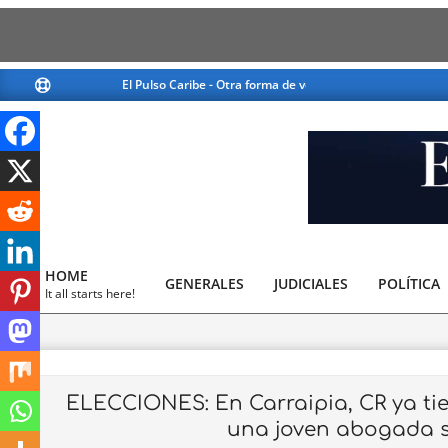
Skip
El Pulso Caribe - Otra forma de ver la noticia
El Pulso Cari
to
content
El
Pulso
HOME
GENERALES
JUDICIALES
Caribe
POLÍTICA
Primary
It all starts here!
Navigation
Menu
ELECCIONES: En Carraipia, CR ya tie
una joven abogada s