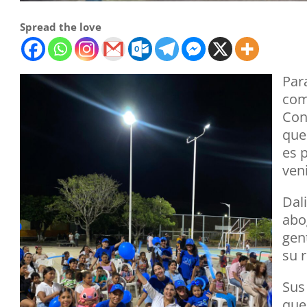
Spread the love
Par
com
Con
que
es 
ven
Dal
abo
gen
su 
Sus
que 