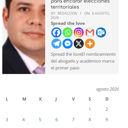
para encarar elecciones
territoriales
BY:
REDACCION
ON:
6 AGOSTO,
2026
Spread the love
Spread the loveEl nombramiento
del abogado y académico marca
el primer paso
agosto 2026
L
M
X
J
V
S
D
1
2
3
4
5
6
7
8
9