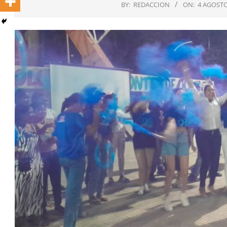
BY:
REDACCION
ON:
4 AGOSTO