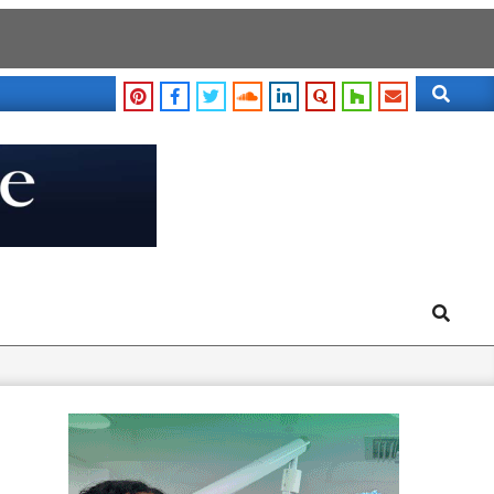
Search
Search