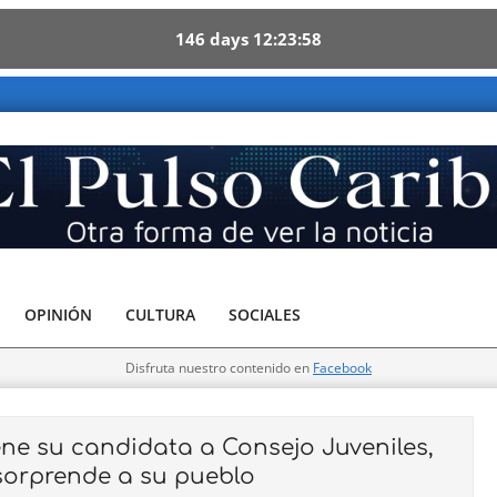
146
days
12
23
57
be - Otra forma de ver la noticia
OPINIÓN
CULTURA
SOCIALES
Disfruta nuestro contenido en
Facebook
ne su candidata a Consejo Juveniles,
orprende a su pueblo