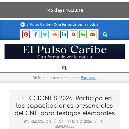
145
days
16
33
17
Skip
El Pulso Caribe - Otra forma de ver la noticia
to
Search
content
El
Search
Primary
Pulso
Navigation
Caribe
Disfruta nuestro contenido en
Facebook
Menu
ELECCIONES 2026: Participa en
las capacitaciones presenciales
del CNE para testigos electorales
BY:
REDACCION
ON:
17 JUNIO, 2026
IN:
GENERALES