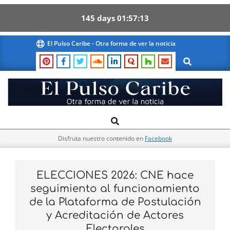
145
days
01
57
13
Skip
El Pulso Caribe - Otra forma de ver la noticia
to
Search
content
El
Search
Primary
Pulso
Navigation
Caribe
Disfruta nuestro contenido en
Facebook
Menu
ELECCIONES 2026: CNE hace
seguimiento al funcionamiento
de la Plataforma de Postulación
y Acreditación de Actores
Electorales