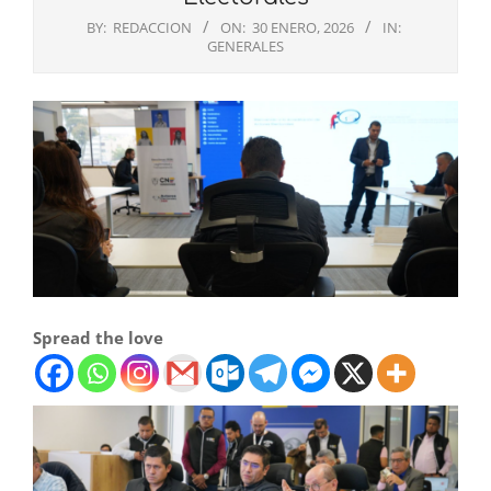
BY:
REDACCION
ON:
30 ENERO, 2026
IN:
GENERALES
Spread the love