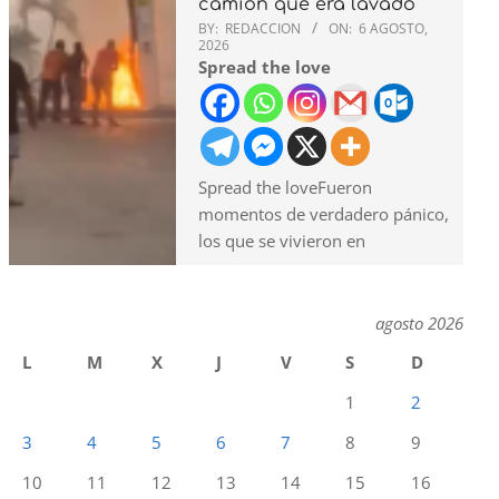
camión que era lavado
BY:
REDACCION
ON:
6 AGOSTO,
2026
Spread the love
Spread the loveFueron
momentos de verdadero pánico,
los que se vivieron en
agosto 2026
L
M
X
J
V
S
D
1
2
3
4
5
6
7
8
9
10
11
12
13
14
15
16