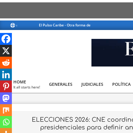
Skip
El Pulso Caribe - Otra forma de ver la noticia
El Pulso Car
to
content
El
Pulso
HOME
GENERALES
JUDICIALES
Caribe
POLÍTICA
Primary
It all starts here!
Navigation
Menu
ELECCIONES 2026: CNE coordin
presidenciales para definir an