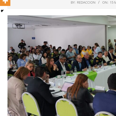
BY:
REDACCION
ON:
15 