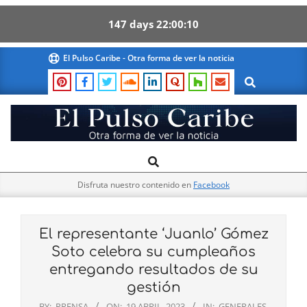
147
days
22
00
09
Skip
El Pulso Caribe - Otra forma de ver la noticia
to
Search
content
El
Search
Primary
Pulso
Navigation
Caribe
Disfruta nuestro contenido en
Facebook
Menu
El representante ‘Juanlo’ Gómez
Soto celebra su cumpleaños
entregando resultados de su
gestión
BY:
PRENSA
ON:
19 ABRIL, 2023
IN:
GENERALES
,