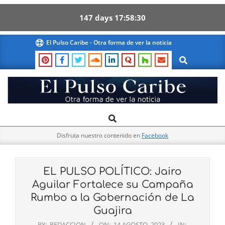
147
days
17
58
29
Skip
El Pulso Caribe - Otra forma de ver la noticia
to
Search
content
El
Search
Primary
Pulso
Navigation
Caribe
Disfruta nuestro contenido en
Facebook
Menu
EL PULSO POLÍTICO: Jairo
Aguilar Fortalece su Campaña
Rumbo a la Gobernación de La
Guajira
BY:
REDACCION
ON:
14 AGOSTO, 2023
IN: