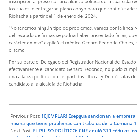
inscripción al presentar una alianza política de la cual está
los cuales le entregaron pleno apoyo para que continúe adelan
Riohacha a partir del 1 de enero del 2024.
“No tenemos ningún tipo de problemas, vamos por la línea r
del recaudo de firmas se podría haber presentado fallas, qu
carácter doloso” explicó el médico Genaro Redondo Choles, 
el tema.
Por su parte el Delegado del Registrador Nacional del Estado 
efectivamente el candidato Genaro Redondo, no pudo cumplir 
una alianza política con los partidos Liberal y Demócratas
candidato a la alcaldía de Riohacha.
2023-
08-
Previous Post:
! EJEMPLAR! Esepgua sancionan a empresa 
08
misma que tiene problemas con trabajos de la Comuna 
Next Post:
EL PULSO POLÍTICO: CNE anuló 319 cédulas insc