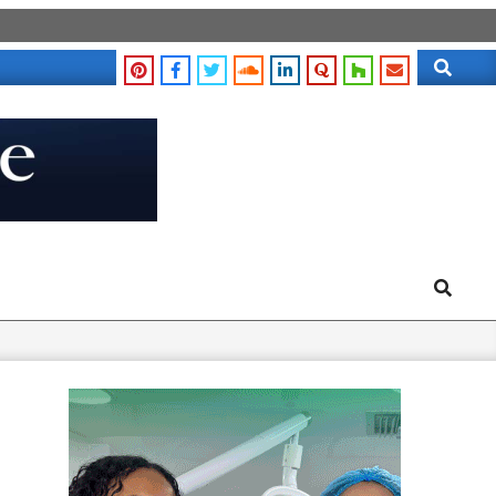
Search
Search