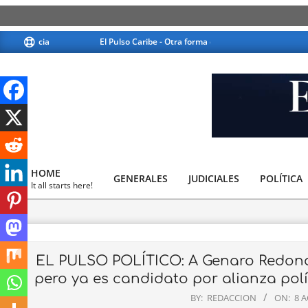
Skip
El Pulso Caribe - Otra forma de ver la noticia
El Pulso
to
content
El
Pulso
HOME
GENERALES
JUDICIALES
Caribe
POLÍTICA
Primary
It all starts here!
Navigation
Menu
EL PULSO POLÍTICO: A Genaro Redondo,
pero ya es candidato por alianza pol
BY:
REDACCION
ON:
8 A