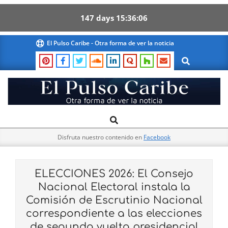
147
days
15
36
05
Skip
El Pulso Caribe - Otra forma de ver la noticia
to
Search
content
El
Search
Primary
Pulso
Navigation
Caribe
Disfruta nuestro contenido en
Facebook
Menu
ELECCIONES 2026: El Consejo
Nacional Electoral instala la
Comisión de Escrutinio Nacional
correspondiente a las elecciones
de segunda vuelta presidencial