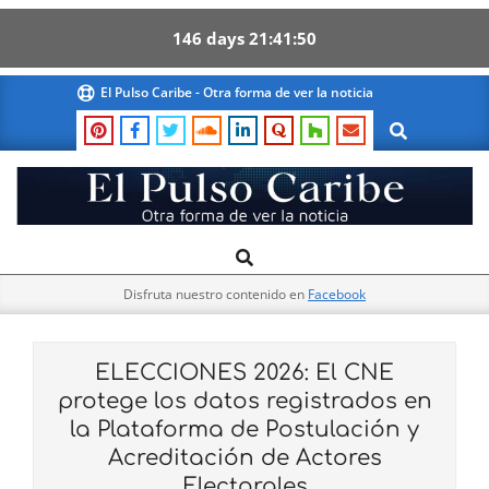
146
days
21
41
49
Skip
El Pulso Caribe - Otra forma de ver la noticia
to
Search
content
El
Search
Primary
Pulso
Navigation
Caribe
Disfruta nuestro contenido en
Facebook
Menu
ELECCIONES 2026: El CNE
protege los datos registrados en
la Plataforma de Postulación y
Acreditación de Actores
Electorales