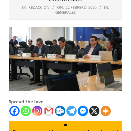
BY:
REDACCION
ON:
22 FEBRERO, 2026
IN:
GENERALES
Spread the love
●