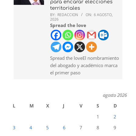
para encarar elecciones
territoriales
BY:
REDACCION
ON:
6 AGOSTO,
2026
Spread the love
Spread the loveEl nombramiento
del abogado y académico marca
el primer paso
agosto 2026
L
M
X
J
V
S
D
1
2
3
4
5
6
7
8
9