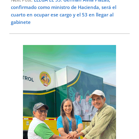
confirmado como ministro de Hacienda, será el
cuarto en ocupar ese cargo y el 53 en llegar al
gabinete