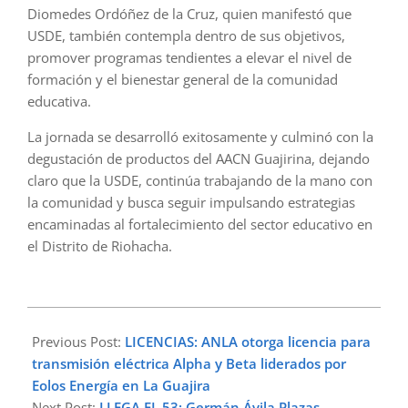
Diomedes Ordóñez de la Cruz, quien manifestó que
USDE, también contempla dentro de sus objetivos,
promover programas tendientes a elevar el nivel de
formación y el bienestar general de la comunidad
educativa.
La jornada se desarrolló exitosamente y culminó con la
degustación de productos del AACN Guajirina, dejando
claro que la USDE, continúa trabajando de la mano con
la comunidad y busca seguir impulsando estrategias
encaminadas al fortalecimiento del sector educativo en
el Distrito de Riohacha.
2025-
03-
Previous Post:
LICENCIAS: ANLA otorga licencia para
20
transmisión eléctrica Alpha y Beta liderados por
Eolos Energía en La Guajira
Next Post:
LLEGA EL 53: Germán Ávila Plazas,