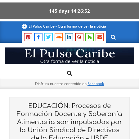
145
days
14
26
51
Skip
El Pulso Caribe - Otra forma de ver la noticia
to
Search
content
El
Search
Primary
Pulso
Navigation
Caribe
Disfruta nuestro contenido en
Facebook
Menu
EDUCACIÓN: Procesos de
Formación Docente y Soberanía
Alimentaria son impulsados por
la Unión Sindical de Directivos
de la Educación – USDE