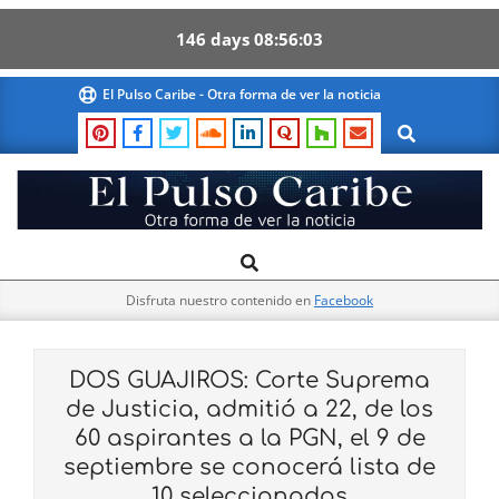
146
days
08
56
02
Skip
El Pulso Caribe - Otra forma de ver la noticia
to
Search
content
El
Search
Primary
Pulso
Navigation
Caribe
Disfruta nuestro contenido en
Facebook
Menu
DOS GUAJIROS: Corte Suprema
de Justicia, admitió a 22, de los
60 aspirantes a la PGN, el 9 de
septiembre se conocerá lista de
10 seleccionados