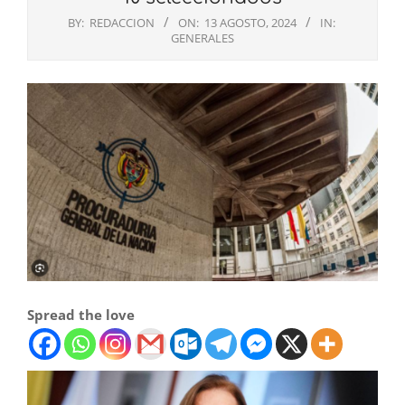
BY:
REDACCION
ON:
13 AGOSTO, 2024
IN:
GENERALES
Spread the love