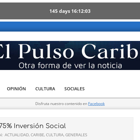
145
days
16
12
01
 forma de ver la noticia
OPINIÓN
CULTURA
SOCIALES
Disfruta nuestro contenido en
Facebook
 75% Inversión Social
N:
ACTUALIDAD
,
CARIBE
,
CULTURA
,
GENERALES