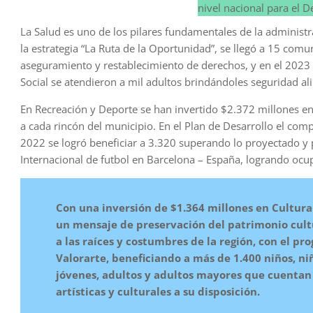
nivel nacional para el 
La Salud es uno de los pilares fundamentales de la administr
la estrategia “La Ruta de la Oportunidad”, se llegó a 15 comu
aseguramiento y restablecimiento de derechos, y en el 2023 h
Social se atendieron a mil adultos brindándoles seguridad a
En Recreación y Deporte se han invertido $2.372 millones en l
a cada rincón del municipio. En el Plan de Desarrollo el comp
2022 se logró beneficiar a 3.320 superando lo proyectado y 
Internacional de futbol en Barcelona – España, logrando ocupa
Con una inversión de $1.364 millones en Cultura
un mensaje de preservación del patrimonio cult
a las raíces y costumbres de la región, con el p
Valorarte, beneficiando a más de 1.400 niños, ni
jóvenes, adultos y adultos mayores que cuentan 
artísticas y culturales a su disposición.