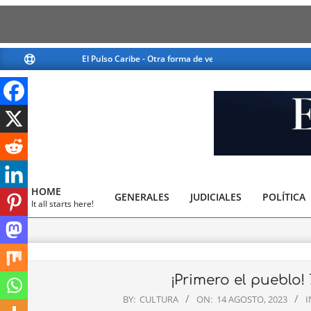
Skip
El Pulso Caribe - Otra forma de ver la noticia
El Pulso Caribe - Otra
to
content
El
Pulso
HOME
GENERALES
JUDICIALES
Caribe
POLÍTICA
Primary
It all starts here!
Navigation
Menu
¡Primero el pueblo!
BY:
CULTURA
ON:
14 AGOSTO, 2023
I