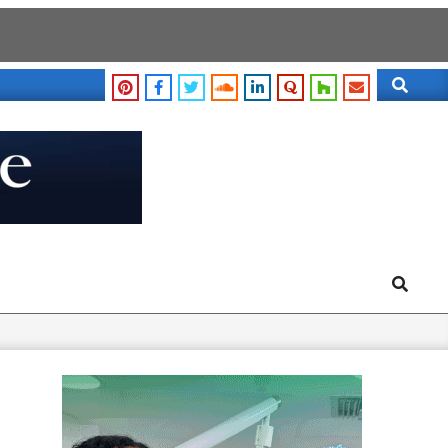
Search
Search