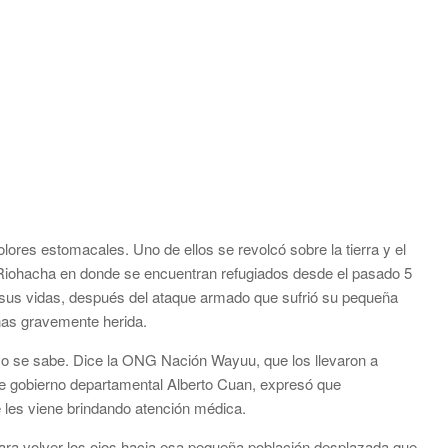
ores estomacales. Uno de ellos se revolcó sobre la tierra y el
 Riohacha en donde se encuentran refugiados desde el pasado 5
r sus vidas, después del ataque armado que sufrió su pequeña
nas gravemente herida.
co se sabe. Dice la ONG Nación Wayuu, que los llevaron a
 de gobierno departamental Alberto Cuan, expresó que
e les viene brindando atención médica.
para volver los ojos hacia esa pequeña población desplazada que