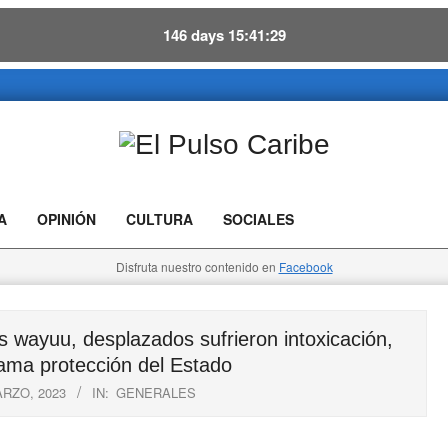
146
days
15
41
28
El
Pulso
A
OPINIÓN
CULTURA
SOCIALES
Caribe
Disfruta nuestro contenido en
Facebook
ayuu, desplazados sufrieron intoxicación,
ma protección del Estado
ARZO, 2023
IN:
GENERALES