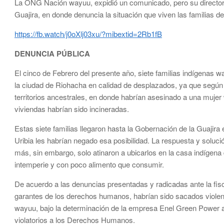
La ONG Nación wayuu, expidió un comunicado, pero su director J
Guajira, en donde denuncia la situación que viven las familias d
https://fb.watch/j0oXlj03xu/?mibextid=2Rb1fB
DENUNCIA PÚBLICA
El cinco de Febrero del presente año, siete familias indígenas 
la ciudad de Riohacha en calidad de desplazados, ya que según
territorios ancestrales, en donde habrían asesinado a una muje
viviendas habrían sido incineradas.
Estas siete familias llegaron hasta la Gobernación de la Guajira
Uribia les habrían negado esa posibilidad. La respuesta y soluci
más, sin embargo, solo atinaron a ubicarlos en la casa indígena
intemperie y con poco alimento que consumir.
De acuerdo a las denuncias presentadas y radicadas ante la fisc
garantes de los derechos humanos, habrían sido sacados violenta
wayuu, bajo la determinación de la empresa Enel Green Power a
violatorios a los Derechos Humanos.