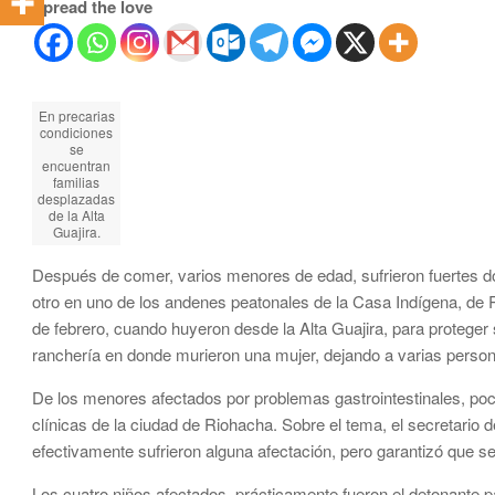
Spread the love
En precarias
condiciones
se
encuentran
familias
desplazadas
de la Alta
Guajira.
Después de comer, varios menores de edad, sufrieron fuertes dol
otro en uno de los andenes peatonales de la Casa Indígena, de
de febrero, cuando huyeron desde la Alta Guajira, para protege
ranchería en donde murieron una mujer, dejando a varias perso
De los menores afectados por problemas gastrointestinales, po
clínicas de la ciudad de Riohacha. Sobre el tema, el secretario
efectivamente sufrieron alguna afectación, pero garantizó que s
Los cuatro niños afectados, prácticamente fueron el detonante 