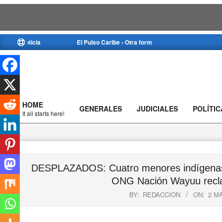
Skip
a noticia
El Pulso Caribe - Otra forma de ver la noticia
to
content
HOME
GENERALES
JUDICIALES
POLÍTIC
Primary
It all starts here!
Navigation
Menu
DESPLAZADOS: Cuatro menores indígenas w
ONG Nación Wayuu recla
BY:
REDACCION
ON:
2 M