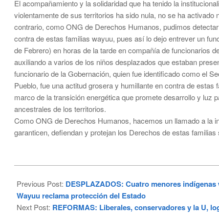
El acompañamiento y la solidaridad que ha tenido la institucion
violentamente de sus territorios ha sido nula, no se ha activado 
contrario, como ONG de Derechos Humanos, pudimos detectar qu
contra de estas familias wayuu, pues así lo dejo entrever un fun
de Febrero) en horas de la tarde en compañía de funcionarios 
auxiliando a varios de los niños desplazados que estaban presen
funcionario de la Gobernación, quien fue identificado como el Se
Pueblo, fue una actitud grosera y humillante en contra de estas f
marco de la transición energética que promete desarrollo y luz 
ancestrales de los territorios.
Como ONG de Derechos Humanos, hacemos un llamado a la instit
garanticen, defiendan y protejan los Derechos de estas familias 
2023-
03-
Previous Post:
DESPLAZADOS: Cuatro menores indígenas wa
02
Wayuu reclama protección del Estado
Next Post:
REFORMAS: Liberales, conservadores y la U, log