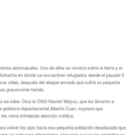
ores estomacales. Uno de ellos se revolcó sobre la tierra y el
 Riohacha en donde se encuentran refugiados desde el pasado 5
r sus vidas, después del ataque armado que sufrió su pequeña
nas gravemente herida.
co se sabe. Dice la ONG Nación Wayuu, que los llevaron a
 de gobierno departamental Alberto Cuan, expresó que
e les viene brindando atención médica.
para volver los ojos hacia esa pequeña población desplazada que
tal, no solo para alimentarse, sino para que se les garantice su