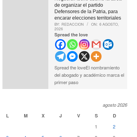
de organizar el partido
Defensores de la Patria, para
encarar elecciones territoriales
BY:
REDACCION
ON:
6 AGOSTO,
2026
Spread the love
Spread the loveEl nombramiento
del abogado y académico marca el
primer paso
agosto 2026
L
M
X
J
V
S
D
1
2