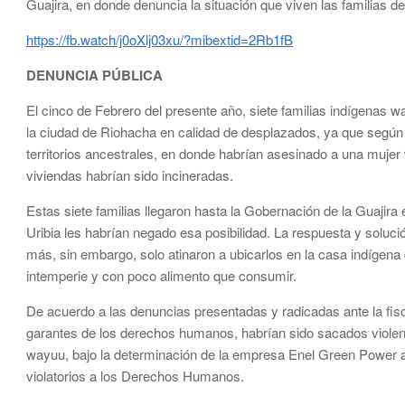
Guajira, en donde denuncia la situación que viven las familias d
https://fb.watch/j0oXlj03xu/?mibextid=2Rb1fB
DENUNCIA PÚBLICA
El cinco de Febrero del presente año, siete familias indígenas 
la ciudad de Riohacha en calidad de desplazados, ya que según
territorios ancestrales, en donde habrían asesinado a una muje
viviendas habrían sido incineradas.
Estas siete familias llegaron hasta la Gobernación de la Guajira
Uribia les habrían negado esa posibilidad. La respuesta y soluci
más, sin embargo, solo atinaron a ubicarlos en la casa indígena
intemperie y con poco alimento que consumir.
De acuerdo a las denuncias presentadas y radicadas ante la fisc
garantes de los derechos humanos, habrían sido sacados violenta
wayuu, bajo la determinación de la empresa Enel Green Power a
violatorios a los Derechos Humanos.