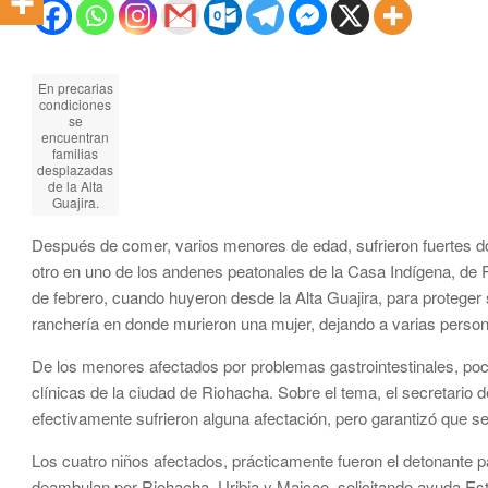
En precarias
condiciones
se
encuentran
familias
desplazadas
de la Alta
Guajira.
Después de comer, varios menores de edad, sufrieron fuertes dol
otro en uno de los andenes peatonales de la Casa Indígena, de
de febrero, cuando huyeron desde la Alta Guajira, para protege
ranchería en donde murieron una mujer, dejando a varias perso
De los menores afectados por problemas gastrointestinales, po
clínicas de la ciudad de Riohacha. Sobre el tema, el secretario
efectivamente sufrieron alguna afectación, pero garantizó que s
Los cuatro niños afectados, prácticamente fueron el detonante 
deambulan por Riohacha, Uribia y Maicao, solicitando ayuda Esta