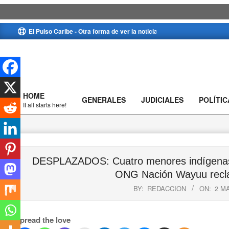
Skip
El Pulso Caribe - Otra forma de ver la noticia
to
content
HOME
GENERALES
JUDICIALES
POLÍTIC
Primary
It all starts here!
Navigation
Menu
DESPLAZADOS: Cuatro menores indígenas w
ONG Nación Wayuu recla
BY:
REDACCION
ON:
2 M
Spread the love