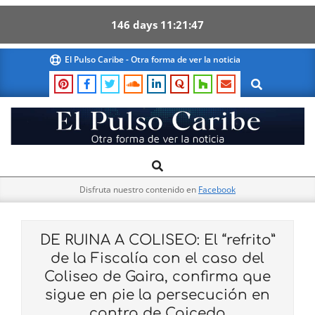
146
days
11
21
46
Skip
El Pulso Caribe - Otra forma de ver la noticia
to
Search
content
El
Search
Primary
Pulso
Navigation
Caribe
Disfruta nuestro contenido en
Facebook
Menu
DE RUINA A COLISEO: El “refrito”
de la Fiscalía con el caso del
Coliseo de Gaira, confirma que
sigue en pie la persecución en
contra de Caicedo