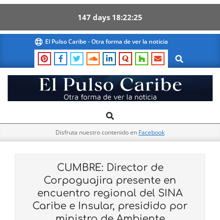
147
days
18
22
24
Skip
El Pulso Caribe - Otra forma de ver la noticia
to
Search
content
El
Search
Primary
Pulso
Navigation
Caribe
Disfruta nuestro contenido en
Facebook
Menu
CUMBRE: Director de
Corpoguajira presente en
encuentro regional del SINA
Caribe e Insular, presidido por
ministra de Ambiente