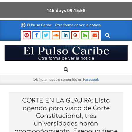
146
days
09
15
57
Skip
El Pulso Caribe - Otra forma de ver la noticia
to
Search
content
El
Search
Primary
Pulso
Navigation
Caribe
Disfruta nuestro contenido en
Facebook
Menu
CORTE EN LA GUAJIRA: Lista
agenda para visita de Corte
Constitucional, tres
universidades harán
acompañamiento, Esepgua tiene