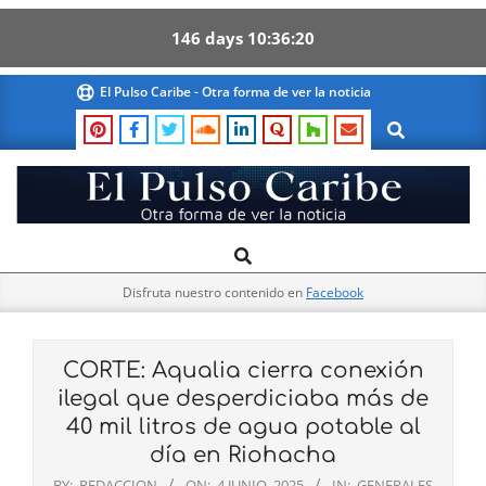
146
days
10
36
19
Skip
El Pulso Caribe - Otra forma de ver la noticia
to
Search
content
El
Search
Primary
Pulso
Navigation
Caribe
Disfruta nuestro contenido en
Facebook
Menu
CORTE: Aqualia cierra conexión
ilegal que desperdiciaba más de
40 mil litros de agua potable al
día en Riohacha
BY:
REDACCION
ON:
4 JUNIO, 2025
IN:
GENERALES