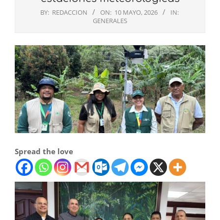
BY:
REDACCION
ON:
10 MAYO, 2026
IN:
GENERALES
Spread the love