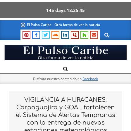
145
days
18
25
44
Skip
El Pulso Caribe - Otra forma de ver la noticia
to
Search
content
El
Search
Primary
Pulso
Navigation
Caribe
Disfruta nuestro contenido en
Facebook
Menu
VIGILANCIA A HURACANES:
Corpoguajira y GOAL fortalecen
el Sistema de Alertas Tempranas
con la entrega de nuevas
estaciones meteorológicas