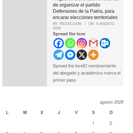
de organizar el partido
Defensores de la Patria, para
encarar elecciones territoriales
BY:
REDACCION
ON:
6 AGOSTO,
2026
Spread the love
Spread the loveEl nombramiento
del abogado y académico marca el
primer paso
agosto 2026
L
M
X
J
V
S
D
1
2