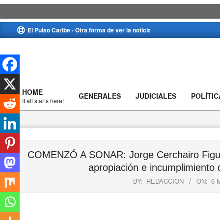
Skip
El Pulso Caribe - Otra forma de ver la noticia
to
content
HOME
GENERALES
JUDICIALES
POLÍTIC
Primary
It all starts here!
Navigation
Menu
COMENZÓ A SONAR: Jorge Cerchairo Figuer
apropiación e incumplimiento d
BY:
REDACCION
ON:
6 