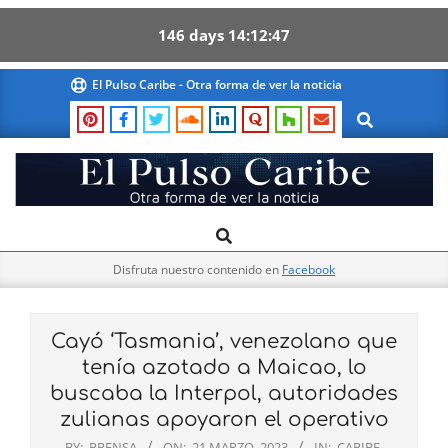
146
days
14
12
46
Skip
El Pulso Caribe - Otra forma de ver la noticia
to
Search
content
El
Search
Primary
Pulso
Navigation
Caribe
Disfruta nuestro contenido en
Facebook
Menu
Cayó ‘Tasmania’, venezolano que
tenía azotado a Maicao, lo
buscaba la Interpol, autoridades
zulianas apoyaron el operativo
BY:
PRENSA
ON:
21 MARZO, 2023
IN:
CARIBE
,