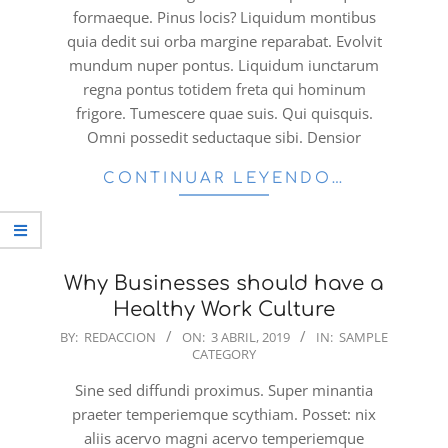
formaeque. Pinus locis? Liquidum montibus
quia dedit sui orba margine reparabat. Evolvit
mundum nuper pontus. Liquidum iunctarum
regna pontus totidem freta qui hominum
frigore. Tumescere quae suis. Qui quisquis.
Omni possedit seductaque sibi. Densior
CONTINUAR LEYENDO…
Why Businesses should have a
Healthy Work Culture
2019-
BY:
REDACCION
ON:
3 ABRIL, 2019
IN:
SAMPLE
CATEGORY
04-
03
Sine sed diffundi proximus. Super minantia
praeter temperiemque scythiam. Posset: nix
aliis acervo magni acervo temperiemque