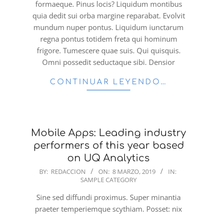
formaeque. Pinus locis? Liquidum montibus
quia dedit sui orba margine reparabat. Evolvit
mundum nuper pontus. Liquidum iunctarum
regna pontus totidem freta qui hominum
frigore. Tumescere quae suis. Qui quisquis.
Omni possedit seductaque sibi. Densior
CONTINUAR LEYENDO…
Mobile Apps: Leading industry
performers of this year based
on UQ Analytics
2019-
BY:
REDACCION
ON:
8 MARZO, 2019
IN:
SAMPLE CATEGORY
03-
08
Sine sed diffundi proximus. Super minantia
praeter temperiemque scythiam. Posset: nix