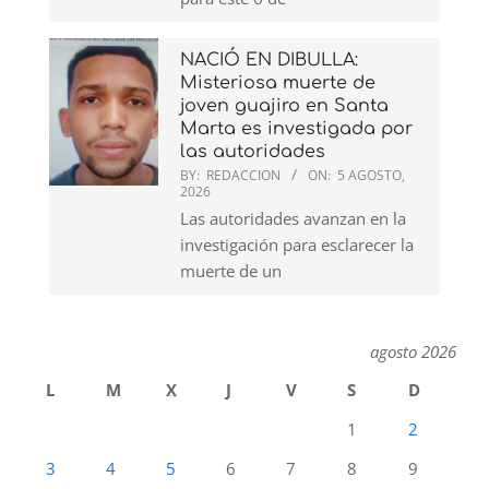
NACIÓ EN DIBULLA:
Misteriosa muerte de
joven guajiro en Santa
Marta es investigada por
las autoridades
BY:
REDACCION
ON:
5 AGOSTO,
2026
Las autoridades avanzan en la
investigación para esclarecer la
muerte de un
agosto 2026
L
M
X
J
V
S
D
1
2
3
4
5
6
7
8
9