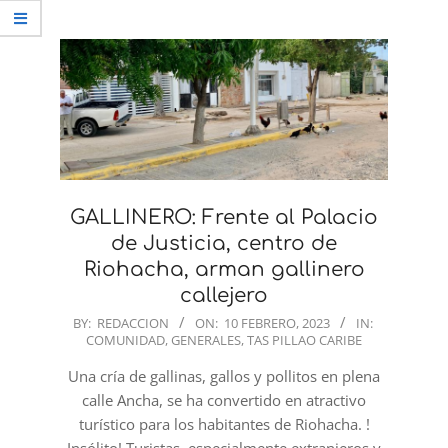
GALLINERO: Frente al Palacio
de Justicia, centro de
Riohacha, arman gallinero
callejero
2023-
BY:
REDACCION
ON:
10 FEBRERO, 2023
IN:
COMUNIDAD
,
GENERALES
,
TAS PILLAO CARIBE
02-
10
Una cría de gallinas, gallos y pollitos en plena
calle Ancha, se ha convertido en atractivo
turístico para los habitantes de Riohacha. !
Insólito! Turistas, especialmente extranjeros y