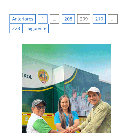
Paginación
Anteriores
1
…
208
209
210
…
de
223
Siguiente
entradas