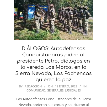
DIÁLOGOS: Autodefensas
Conquistadoras piden al
presidente Petro, diálogos en
la vereda Los Moros, en la
Sierra Nevada, Los Pachencas
quieren la paz
2023-
BY:
REDACCION
ON:
19 ENERO, 2023
IN:
COMUNIDAD
,
GENERALES
,
JUDICIALES
01-
19
Las Autodefensas Conquistadores de la Sierra
Nevada, abrieron sus cartas y solicitaron al