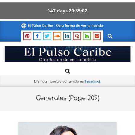
147
days
20
35
01
Skip
El Pulso Caribe - Otra forma de ver la noticia
to
Search
content
El
Search
Primary
Pulso
Navigation
Caribe
Disfruta nuestro contenido en
Facebook
Menu
Generales
(Page 209)