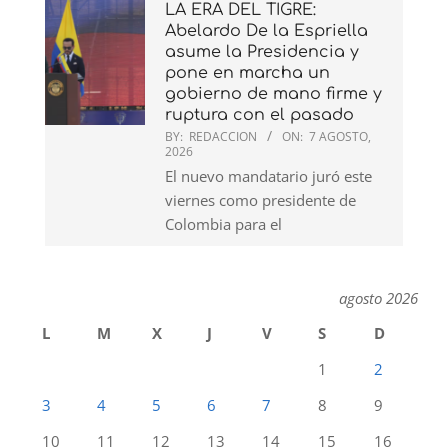
LA ERA DEL TIGRE:
Abelardo De la Espriella
asume la Presidencia y
pone en marcha un
gobierno de mano firme y
ruptura con el pasado
BY:
REDACCION
ON:
7 AGOSTO,
2026
El nuevo mandatario juró este
viernes como presidente de
Colombia para el
agosto 2026
L
M
X
J
V
S
D
1
2
3
4
5
6
7
8
9
10
11
12
13
14
15
16