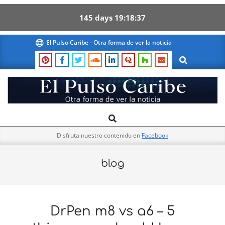
145
days
19
18
37
Skip
El Pulso Caribe - Otra forma de ver la noticia
to
Search
content
El
Search
Primary
Pulso
Navigation
Caribe
Disfruta nuestro contenido en
Facebook
Menu
blog
DrPen m8 vs a6 – 5