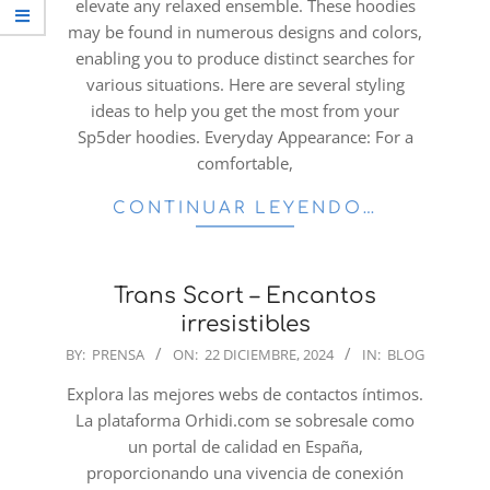
elevate any relaxed ensemble. These hoodies
may be found in numerous designs and colors,
enabling you to produce distinct searches for
various situations. Here are several styling
ideas to help you get the most from your
Sp5der hoodies. Everyday Appearance: For a
comfortable,
CONTINUAR LEYENDO…
Trans Scort – Encantos
irresistibles
2024-
BY:
PRENSA
ON:
22 DICIEMBRE, 2024
IN:
BLOG
12-
Explora las mejores webs de contactos íntimos.
22
La plataforma Orhidi.com se sobresale como
un portal de calidad en España,
proporcionando una vivencia de conexión