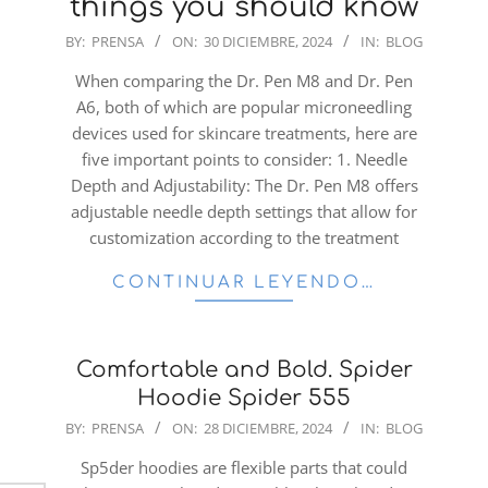
things you should know
2024-
BY:
PRENSA
ON:
30 DICIEMBRE, 2024
IN:
BLOG
12-
When comparing the Dr. Pen M8 and Dr. Pen
30
A6, both of which are popular microneedling
devices used for skincare treatments, here are
five important points to consider: 1. Needle
Depth and Adjustability: The Dr. Pen M8 offers
adjustable needle depth settings that allow for
customization according to the treatment
CONTINUAR LEYENDO…
Comfortable and Bold. Spider
Hoodie Spider 555
2024-
BY:
PRENSA
ON:
28 DICIEMBRE, 2024
IN:
BLOG
12-
Sp5der hoodies are flexible parts that could
28