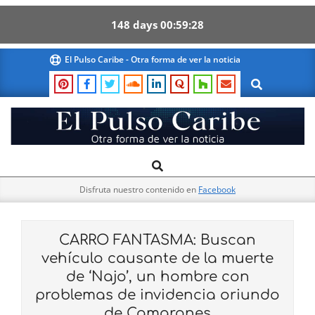
148
days
00
59
27
Skip
El Pulso Caribe - Otra forma de ver la noticia
to
Search
content
El
Search
Primary
Pulso
Navigation
Caribe
Disfruta nuestro contenido en
Facebook
Menu
CARRO FANTASMA: Buscan
vehículo causante de la muerte
de ‘Najo’, un hombre con
problemas de invidencia oriundo
de Camarones