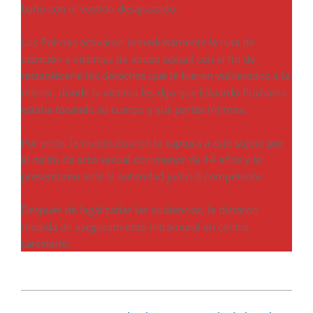
baño con el vestido desajustado.
Los Policías activaron inmediatamente la ruta de
atención a víctimas de abuso sexual con el fin de
restablecerle los derechos que le fueron vulnerados a la
menor, donde la víctima les dijo que Eduardo Pushaina
estaba tocando su cuerpo y sus partes íntimas.
Por ende, le materializaron la captura a este sujeto por
el delito de acto sexual con menor de 14 años y lo
presentaron ante la autoridad judicial competente.
Después de legalizadas las audiencias, le dictaron
medida de aseguramiento intramural en centro
carcelario.
2023-