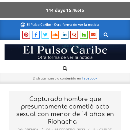
144
days
15
46
44
Skip
El Pulso Caribe - Otra forma de ver la noticia
to
Search
content
El
Search
Primary
Pulso
Navigation
Caribe
Disfruta nuestro contenido en
Facebook
Menu
Capturado hombre que
presuntamente cometió acto
sexual con menor de 14 años en
Riohacha
BY:
PRENSA
ON:
15 FEBRERO, 2023
IN:
CARIBE
,