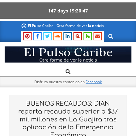
147
days
19
20
46
Skip
El Pulso Caribe - Otra forma de ver la noticia
to
Search
content
El
Search
Primary
Pulso
Navigation
Caribe
Disfruta nuestro contenido en
Facebook
Menu
BUENOS RECAUDOS: DIAN
reporta recaudo superior a $37
mil millones en La Guajira tras
aplicación de la Emergencia
Económica