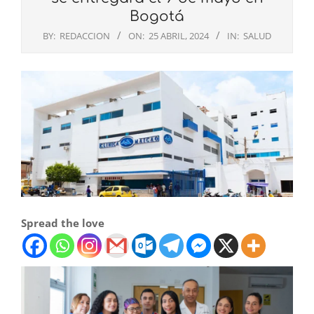
Bogotá
BY:
REDACCION
ON:
25 ABRIL, 2024
IN:
SALUD
Spread the love