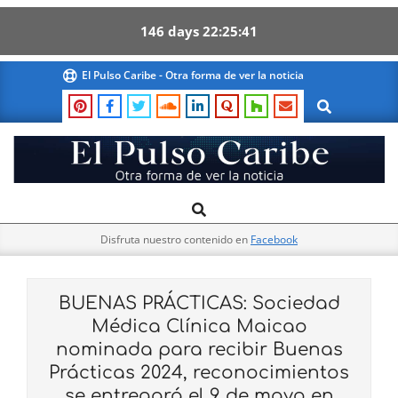
146
days
22
25
40
Skip
El Pulso Caribe - Otra forma de ver la noticia
to
Search
content
El
Search
Primary
Pulso
Navigation
Caribe
Disfruta nuestro contenido en
Facebook
Menu
BUENAS PRÁCTICAS: Sociedad
Médica Clínica Maicao
nominada para recibir Buenas
Prácticas 2024, reconocimientos
se entregará el 9 de mayo en