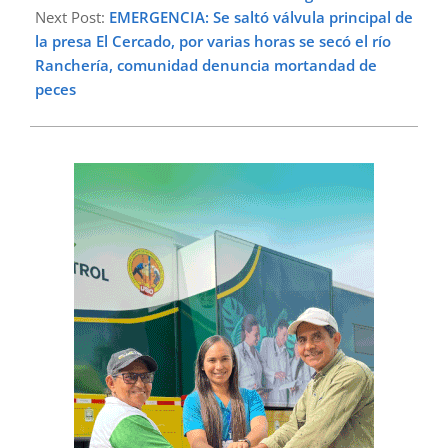
Next Post:
EMERGENCIA: Se saltó válvula principal de
la presa El Cercado, por varias horas se secó el río
Ranchería, comunidad denuncia mortandad de
peces