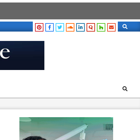
Search
Search