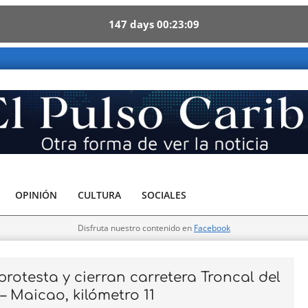
147
days
00
23
08
be - Otra forma de ver la noticia
OPINIÓN
CULTURA
SOCIALES
Disfruta nuestro contenido en
Facebook
otesta y cierran carretera Troncal del
– Maicao, kilómetro 11