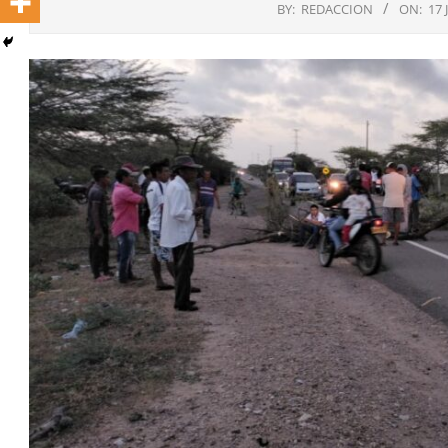
BY:
REDACCION
ON:
17 