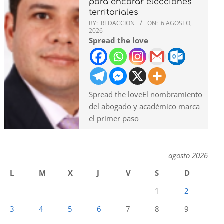
para encarar elecciones
territoriales
BY:
REDACCION
ON:
6 AGOSTO,
2026
Spread the love
Spread the loveEl nombramiento
del abogado y académico marca
el primer paso
agosto 2026
L
M
X
J
V
S
D
1
2
3
4
5
6
7
8
9