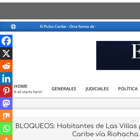
Skip
El Pulso Caribe - Otra forma de ver la noticia
El Pulso Cari
to
content
El
Pulso
HOME
GENERALES
JUDICIALES
Caribe
POLÍTICA
Primary
It all starts here!
Navigation
Menu
BLOQUEOS: Habitantes de Las Villas pr
Caribe vía Riohacha 