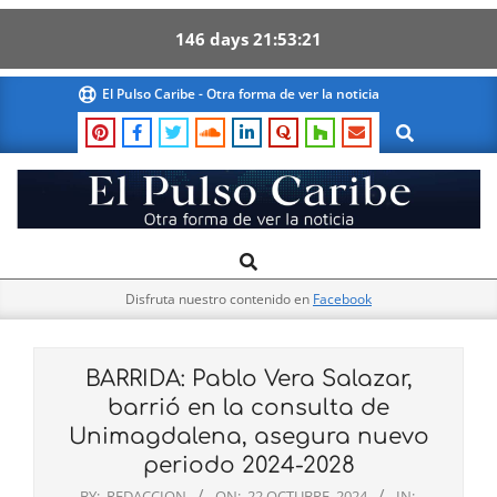
146
days
21
53
20
Skip
El Pulso Caribe - Otra forma de ver la noticia
to
Search
content
El
Search
Primary
Pulso
Navigation
Caribe
Disfruta nuestro contenido en
Facebook
Menu
BARRIDA: Pablo Vera Salazar,
barrió en la consulta de
Unimagdalena, asegura nuevo
periodo 2024-2028
BY:
REDACCION
ON:
22 OCTUBRE, 2024
IN: