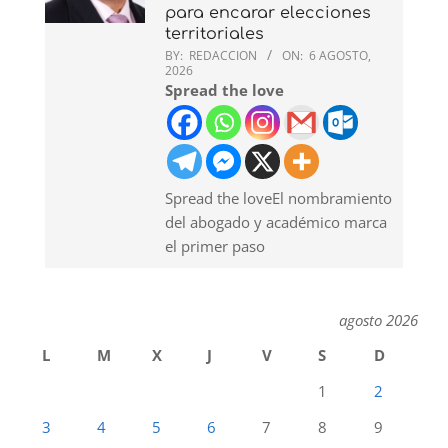
para encarar elecciones
territoriales
BY:
REDACCION
ON:
6 AGOSTO,
2026
Spread the love
Spread the loveEl nombramiento
del abogado y académico marca
el primer paso
agosto 2026
L
M
X
J
V
S
D
1
2
3
4
5
6
7
8
9