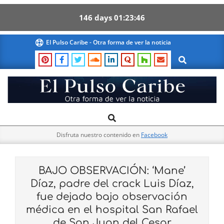
146
days
01
23
45
Skip
El Pulso Caribe - Otra forma de ver la noticia
to
Search
content
El
Search
Primary
Pulso
Navigation
Caribe
Disfruta nuestro contenido en
Facebook
Menu
BAJO OBSERVACIÓN: ‘Mane’
Díaz, padre del crack Luis Díaz,
fue dejado bajo observación
médica en el hospital San Rafael
de San Juan del Cesar