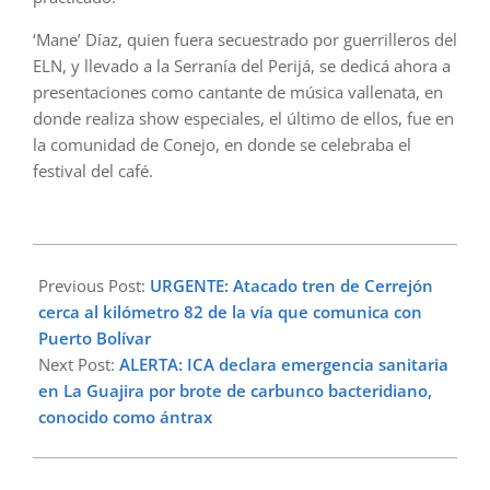
‘Mane’ Díaz, quien fuera secuestrado por guerrilleros del
ELN, y llevado a la Serranía del Perijá, se dedicá ahora a
presentaciones como cantante de música vallenata, en
donde realiza show especiales, el último de ellos, fue en
la comunidad de Conejo, en donde se celebraba el
festival del café.
2024-
12-
Previous Post:
URGENTE: Atacado tren de Cerrejón
26
cerca al kilómetro 82 de la vía que comunica con
Puerto Bolívar
Next Post:
ALERTA: ICA declara emergencia sanitaria
en La Guajira por brote de carbunco bacteridiano,
conocido como ántrax