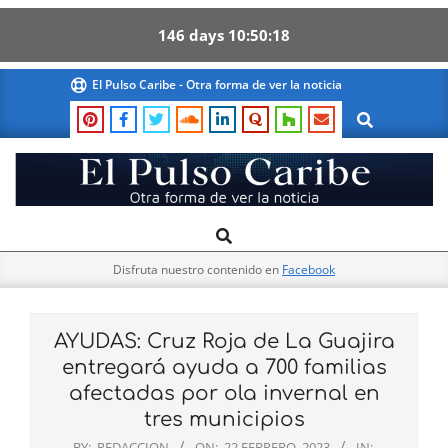
146
days
10
50
17
Skip
El Pulso Caribe - Otra forma de ver la noticia
to
Search
content
El
Search
Primary
Pulso
Navigation
Caribe
Disfruta nuestro contenido en
Facebook
Menu
AYUDAS: Cruz Roja de La Guajira
entregará ayuda a 700 familias
afectadas por ola invernal en
tres municipios
BY:
REDACCION
ON:
22 FEBRERO, 2023
IN: