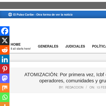
Skip
El Pulso Caribe - Otra forma de ver la noticia
to
content
HOME
GENERALES
JUDICIALES
POLÍTIC
Primary
It all starts here!
Navigation
Menu
ATOMIZACIÓN: Por primera vez, Icbf d
operadores, comunidades y grup
BY:
REDACCION
ON:
13 FE