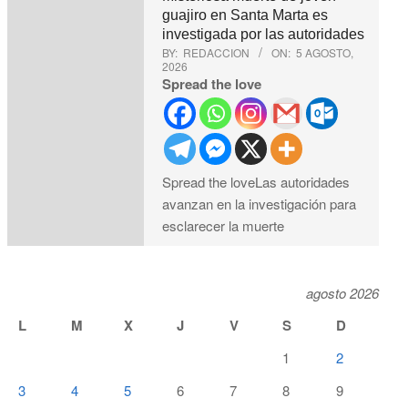
guajiro en Santa Marta es
investigada por las autoridades
BY:
REDACCION
ON:
5 AGOSTO,
2026
Spread the love
Spread the loveLas autoridades
avanzan en la investigación para
esclarecer la muerte
agosto 2026
L
M
X
J
V
S
D
1
2
3
4
5
6
7
8
9